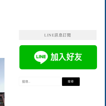
LINE訊息訂閱
搜
尋
關
鍵
字: