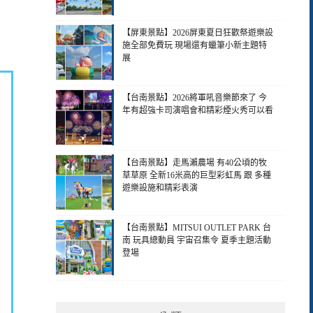
【屏東景點】2026屏東夏日狂歡祭遊樂設
施全部免費玩 現場還有蠟筆小新主題特
展
【台南景點】2026將軍吼音樂節來了 今
年有超強卡司演唱會和精彩煙火秀可以看
【台南景點】走馬瀨農場 有40公頃的牧
草草原 全新16米高的巨型彩虹馬 跟 多種
遊樂設施和精彩表演
【台南景點】MITSUI OUTLET PARK 台
南 玩具總動員 宇宙召集令 夏季主題活動
登場