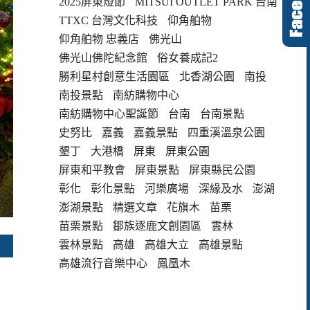
2025屏東燈節
MITSUI OUTLET PARK 台南
TTXC 台灣文化科技
仰角舶物
仰角舶物 忠義店
佛光山
佛光山佛陀紀念館
俗女養成記2
勝利星村創意生活園區
北香湖公園
南投
南投景點
南紡購物中心
南紡購物中心聖誕節
台南
台南景點
史努比
嘉義
嘉義景點
四重溪溫泉公園
墾丁
大港橋
屏東
屏東公園
屏東和平教會
屏東景點
屏東縣民公園
彰化
彰化景點
河樂廣場
深緣及水
澎湖
澎湖景點
精選文章
花旗木
苗栗
苗栗景點
鄒族逐鹿文創園區
雲林
雲林景點
高雄
高雄大立
高雄景點
高雄流行音樂中心
鳳凰木