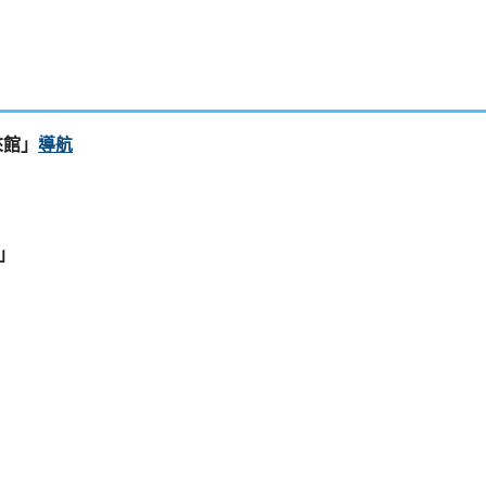
來館」
導航
演」