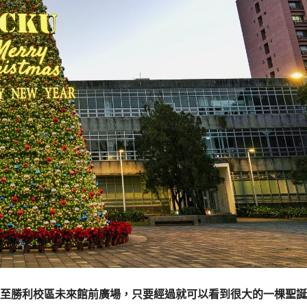
誕樹移至勝利校區未來館前廣場，只要經過就可以看到很大的一棵聖誕