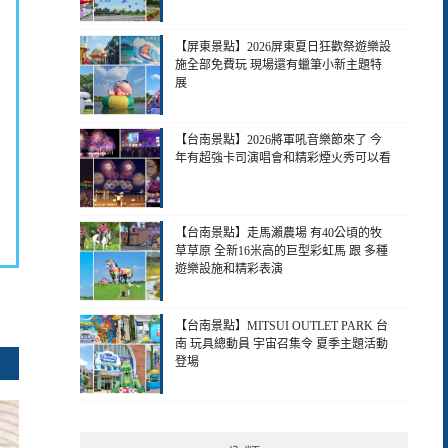
【屏東景點】2026屏東夏日狂歡祭遊樂設
施全部免費玩 現場還有蠟筆小新主題特
展
【台南景點】2026將軍吼音樂節來了 今
年有超強卡司演唱會和精彩煙火秀可以看
【台南景點】走馬瀨農場 有40公頃的牧
草草原 全新16米高的巨型彩虹馬 跟 多種
遊樂設施和精彩表演
【台南景點】MITSUI OUTLET PARK 台
南 玩具總動員 宇宙召集令 夏季主題活動
登場