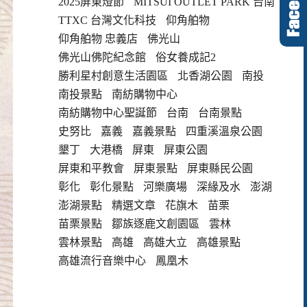
2025屏東燈節
MITSUI OUTLET PARK 台南
TTXC 台灣文化科技
仰角舶物
仰角舶物 忠義店
佛光山
佛光山佛陀紀念館
俗女養成記2
勝利星村創意生活園區
北香湖公園
南投
南投景點
南紡購物中心
南紡購物中心聖誕節
台南
台南景點
史努比
嘉義
嘉義景點
四重溪溫泉公園
墾丁
大港橋
屏東
屏東公園
屏東和平教會
屏東景點
屏東縣民公園
彰化
彰化景點
河樂廣場
深緣及水
澎湖
澎湖景點
精選文章
花旗木
苗栗
苗栗景點
鄒族逐鹿文創園區
雲林
雲林景點
高雄
高雄大立
高雄景點
高雄流行音樂中心
鳳凰木