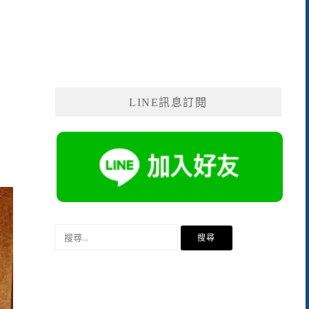
LINE訊息訂閱
搜
尋
關
鍵
字: