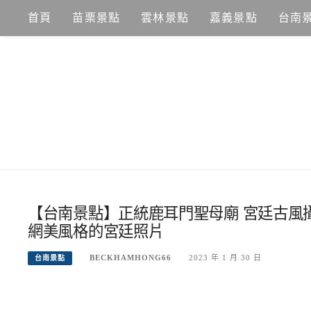
Skip
首頁
苗栗景點
雲林景點
嘉義景點
台南
to
content
【台南景點】正統鹿耳門聖母廟 宮廷古風攝
網美風格的宮廷照片
BECKHAMHONG66
2023 年 1 月 30 日
台南景點