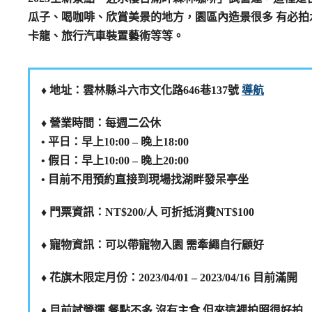
瓜子、喝咖啡、欣賞美景的地方，園區內造景很多 有必
卡龍、旅行汽車裝置藝術等等。
♦️ 地址：雲林縣斗六市文化路646巷137號
導航
♦️ 營業時間：每週二公休
• 平日：早上10:00 – 晚上18:00
• 假日：早上10:00 – 晚上20:00
• 目前不用預約直接到現場找湖畔發呆亭坐
♦️ 門票資訊：NT$200/人 可折抵消費NT$100
♦️ 寵物資訊：可以帶寵物入園 需牽繩自行顧好
♦️ 花旗木限定月份：2023/04/01 – 2023/04/16 目前滿開
♦️ 目前試營運 餐點不多 沒有主食 但來這裡拍照很好拍