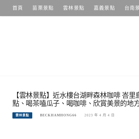
Skip
首頁
苗栗景點
雲林景點
嘉義景點
台南
to
content
【雲林景點】近水樓台湖畔森林咖啡 峇里
點、喝茶嗑瓜子、喝咖啡、欣賞美景的地
BECKHAMHONG66
2023 年 4 月 4 日
雲林景點