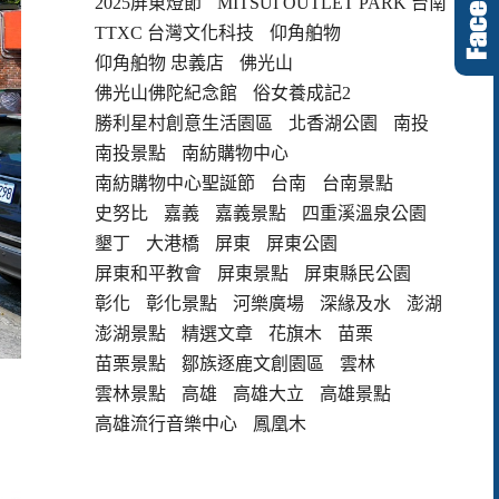
2025屏東燈節
MITSUI OUTLET PARK 台南
TTXC 台灣文化科技
仰角舶物
仰角舶物 忠義店
佛光山
佛光山佛陀紀念館
俗女養成記2
勝利星村創意生活園區
北香湖公園
南投
南投景點
南紡購物中心
南紡購物中心聖誕節
台南
台南景點
史努比
嘉義
嘉義景點
四重溪溫泉公園
墾丁
大港橋
屏東
屏東公園
屏東和平教會
屏東景點
屏東縣民公園
彰化
彰化景點
河樂廣場
深緣及水
澎湖
澎湖景點
精選文章
花旗木
苗栗
苗栗景點
鄒族逐鹿文創園區
雲林
雲林景點
高雄
高雄大立
高雄景點
高雄流行音樂中心
鳳凰木