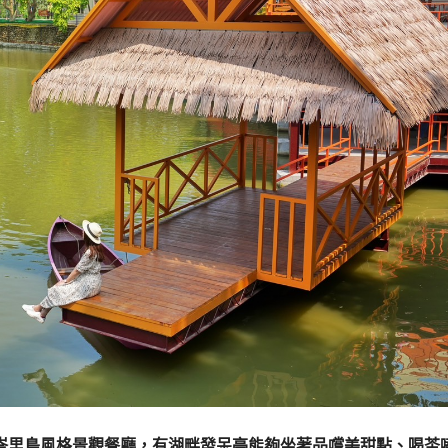
是峇里島風格景觀餐廳，有湖畔發呆亭能夠坐著品嚐美甜點、喝茶