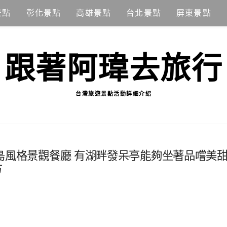
景點
彰化景點
高雄景點
台北景點
屏東景點
跟著阿瑋去旅行
台灣旅遊景點活動詳細介紹
島風格景觀餐廳 有湖畔發呆亭能夠坐著品嚐美
方