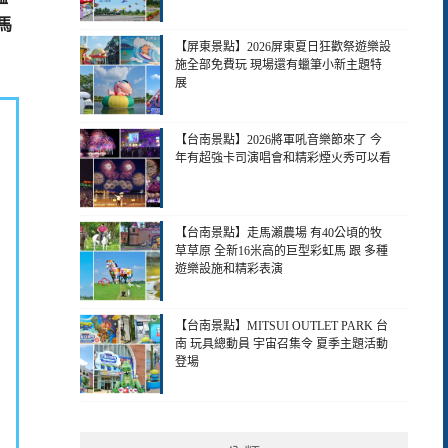
馬
【屏東景點】2026屏東夏日狂歡祭遊樂設
施全部免費玩 現場還有蠟筆小新主題特
展
【台南景點】2026將軍吼音樂節來了 今
年有超強卡司演唱會和精彩煙火秀可以看
【台南景點】走馬瀨農場 有40公頃的牧
草草原 全新16米高的巨型彩虹馬 跟 多種
遊樂設施和精彩表演
【台南景點】MITSUI OUTLET PARK 台
南 玩具總動員 宇宙召集令 夏季主題活動
登場