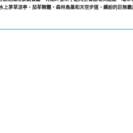
拍水上茅草涼亭、茄苳鞦韆、森林鳥巢和天空步道、繽紛的巨無霸