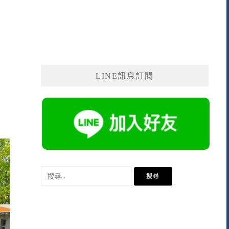
LINE訊息訂閱
搜
尋
關
鍵
字: