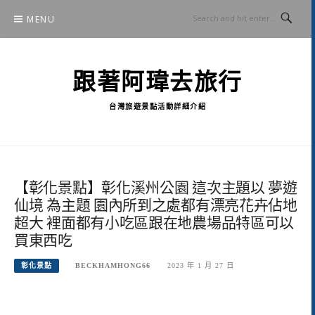
Skip
MENU
to
content
跟著阿瑋去旅行
台灣旅遊景點活動詳細介紹
【彰化景點】彰化溪州公園 這次主題以 夢遊
仙境 為主題 園內所到之處都有漂亮花卉佔地
超大 裡面都有小吃區跟在地農場品特區可以
買東西吃
彰化景點
BECKHAMHONG66
2023 年 1 月 27 日